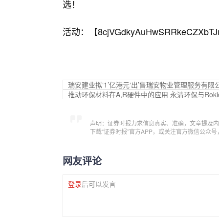
选！
活动：【
8cjVGdkyAuHwSRRkeCZXbTJ
瑞安建业拟‘1’亿港元‘出’售瑞安物业管理服务有限
推动环保材料在A,R硬件中的应用 永清环保与Rok
声明：证券时报力求信息真实、准确，文章提及内
下载“证券时报”官方APP，或关注官方微信公众
网友评论
登录
后可以发言