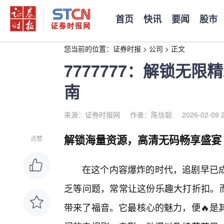
首页
快讯
要闻
股市
您当前的位置：
证券时报
>
公司
>
正文
7777777：解锁无
南
来源：证券时报网
作者：陈信聪
2026-02-09 
解锁海量资源，高清无码畅享盛宴
点赞
在这个内容爆炸的时代，追剧早已
乏等问题，常常让这份乐趣大打折扣。而
带来了福音。它最核心的魅力，便🔥是